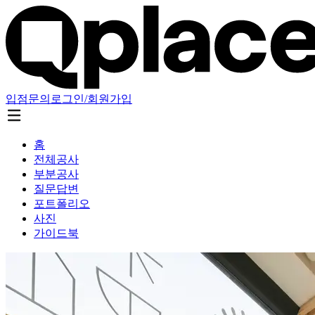
입점문의
로그인/회원가입
홈
전체공사
부분공사
질문답변
포트폴리오
사진
가이드북