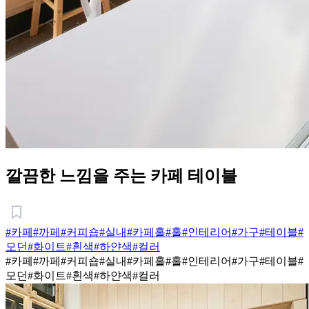
깔끔한 느낌을 주는 카페 테이블
#카페
#까페
#커피숍
#실내
#카페홀
#홀
#인테리어
#가구
#테이블
#
모던
#화이트
#흰색
#하얀색
#컬러
#카페
#까페
#커피숍
#실내
#카페홀
#홀
#인테리어
#가구
#테이블
#
모던
#화이트
#흰색
#하얀색
#컬러