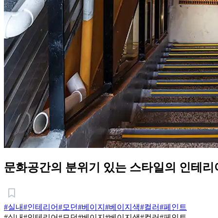
문화공간의 분위기 있는 스타일의 인테리
#실내
#인테리어
#모던
#베이지
#베이지색
#컬러
#페인트
#실내
#인테리어
#모던
#베이지
#베이지색
#컬러
#페인트