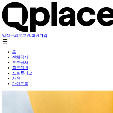
입점문의
로그인/회원가입
홈
전체공사
부분공사
질문답변
포트폴리오
사진
가이드북