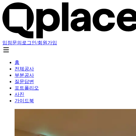
입점문의
로그인/회원가입
홈
전체공사
부분공사
질문답변
포트폴리오
사진
가이드북