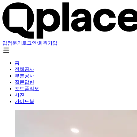
입점문의
로그인/회원가입
홈
전체공사
부분공사
질문답변
포트폴리오
사진
가이드북