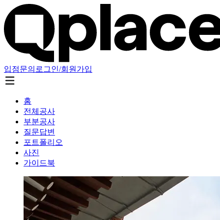
입점문의
로그인/회원가입
홈
전체공사
부분공사
질문답변
포트폴리오
사진
가이드북