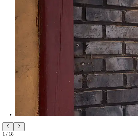
1
/
18