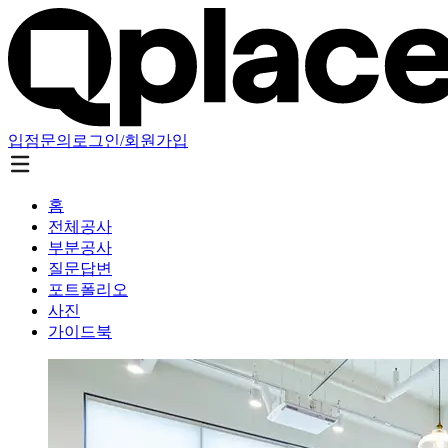
입점문의
로그인/회원가입
홈
전체공사
부분공사
질문답변
포트폴리오
사진
가이드북