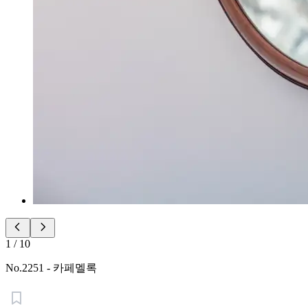
1
/
10
No.
2251
-
카페멜록