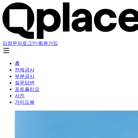
입점문의
로그인/회원가입
홈
전체공사
부분공사
질문답변
포트폴리오
사진
가이드북