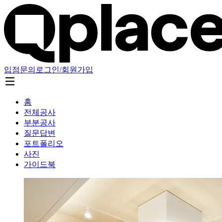
입점문의
로그인/회원가입
홈
전체공사
부분공사
질문답변
포트폴리오
사진
가이드북