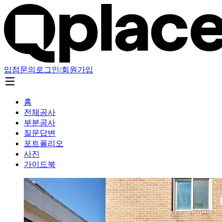
입점문의
로그인/회원가입
홈
전체공사
부분공사
질문답변
포트폴리오
사진
가이드북