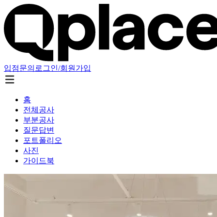
입점문의
로그인/회원가입
홈
전체공사
부분공사
질문답변
포트폴리오
사진
가이드북