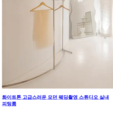
화이트톤 고급스러운 모던 웨딩촬영 스튜디오 실내
피팅룸