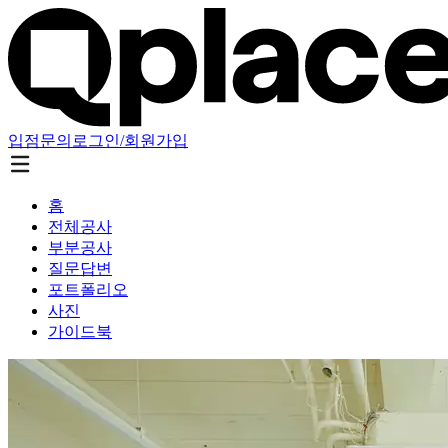
입점문의
로그인/회원가입
홈
전체공사
부분공사
질문답변
포트폴리오
사진
가이드북