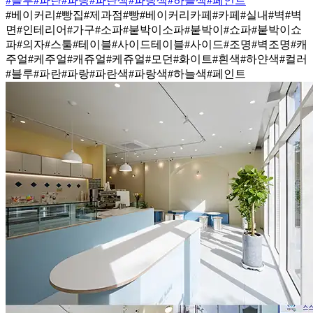
#블루
#파란
#파랑
#파란색
#파랑색
#하늘색
#페인트
#베이커리
#빵집
#제과점
#빵
#베이커리카페
#카페
#실내
#벽
#벽
면
#인테리어
#가구
#소파
#붙박이소파
#붙박이
#쇼파
#붙박이쇼
파
#의자
#스툴
#테이블
#사이드테이블
#사이드
#조명
#벽조명
#캐
주얼
#케주얼
#캐쥬얼
#케쥬얼
#모던
#화이트
#흰색
#하얀색
#컬러
#블루
#파란
#파랑
#파란색
#파랑색
#하늘색
#페인트