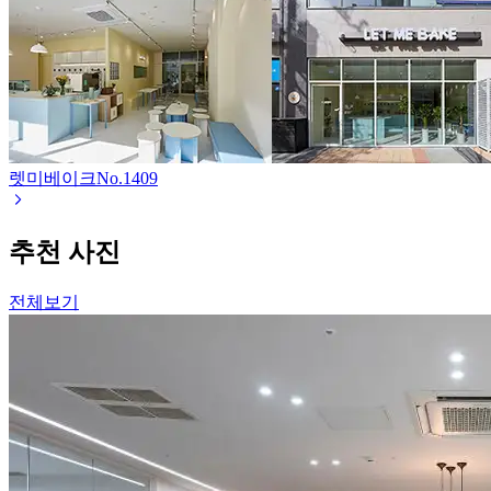
렛미베이크
No.
1409
추천 사진
전체보기