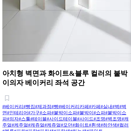
아치형 벽면과 화이트&블루 컬러의 붙박
이의자 베이커리 좌석 공간
#베이커리
#빵집
#제과점
#빵
#베이커리카페
#카페
#실내
#벽
#벽
면
#인테리어
#가구
#소파
#붙박이소파
#붙박이
#쇼파
#붙박이쇼
파
#의자
#스툴
#테이블
#사이드테이블
#사이드
#조명
#벽조명
#캐
주얼
#케주얼
#캐쥬얼
#케쥬얼
#모던
#화이트
#흰색
#하얀색
#컬러