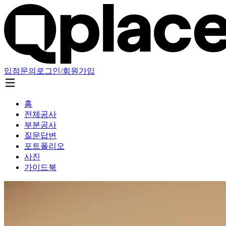
입점문의
로그인/회원가입
홈
전체공사
부분공사
질문답변
포트폴리오
사진
가이드북