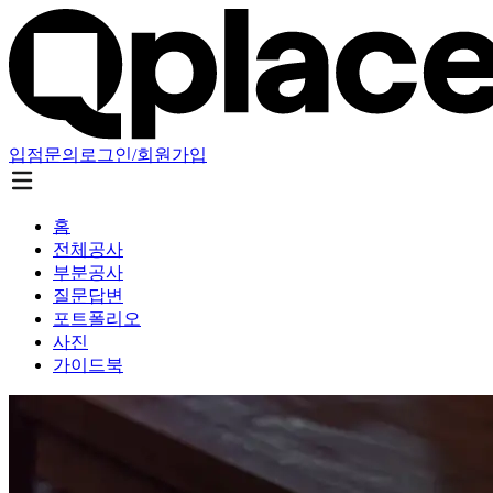
입점문의
로그인/회원가입
홈
전체공사
부분공사
질문답변
포트폴리오
사진
가이드북