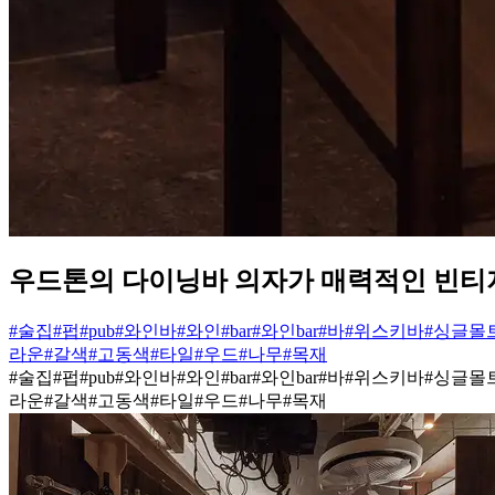
우드톤의 다이닝바 의자가 매력적인 빈티
#술집
#펍
#pub
#와인바
#와인
#bar
#와인bar
#바
#위스키바
#싱글몰
라운
#갈색
#고동색
#타일
#우드
#나무
#목재
#술집
#펍
#pub
#와인바
#와인
#bar
#와인bar
#바
#위스키바
#싱글몰
라운
#갈색
#고동색
#타일
#우드
#나무
#목재