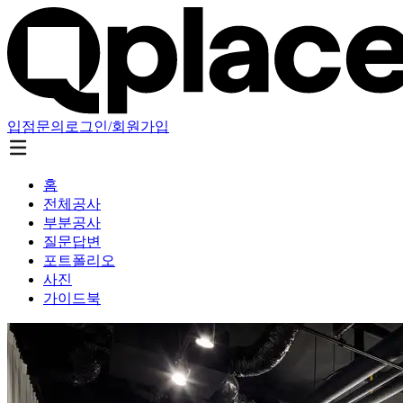
입점문의
로그인/회원가입
홈
전체공사
부분공사
질문답변
포트폴리오
사진
가이드북