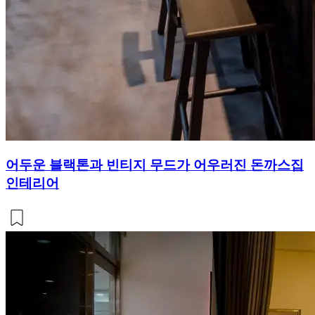
어두운 블랙톤과 빈티지 무드가 어우러진 돈까스집
인테리어