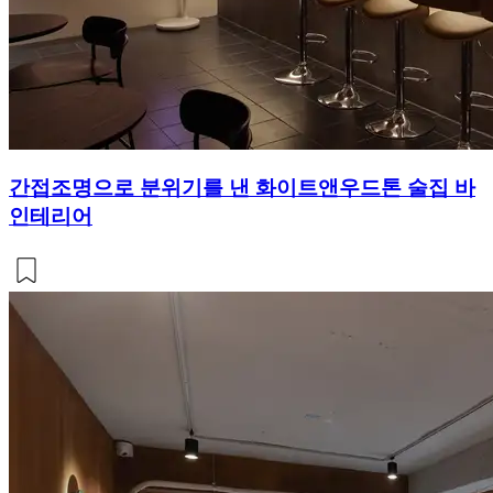
간접조명으로 분위기를 낸 화이트앤우드톤 술집 바
인테리어