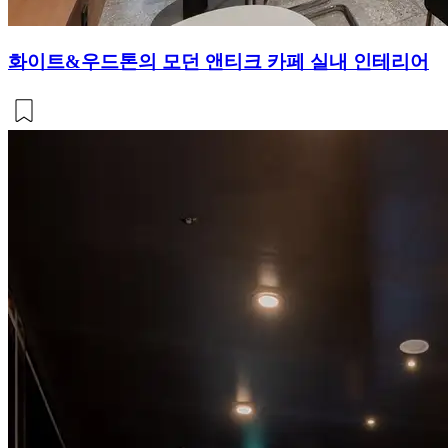
화이트&우드톤의 모던 앤티크 카페 실내 인테리어