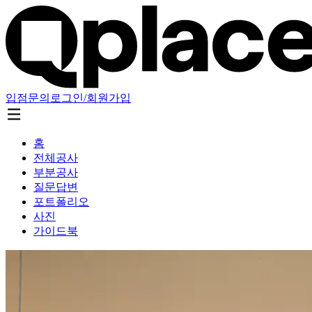
입점문의
로그인/회원가입
홈
전체공사
부분공사
질문답변
포트폴리오
사진
가이드북