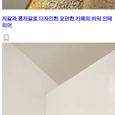
자갈과 콩자갈로 디자인한 모던한 카페의 바닥 인테
리어