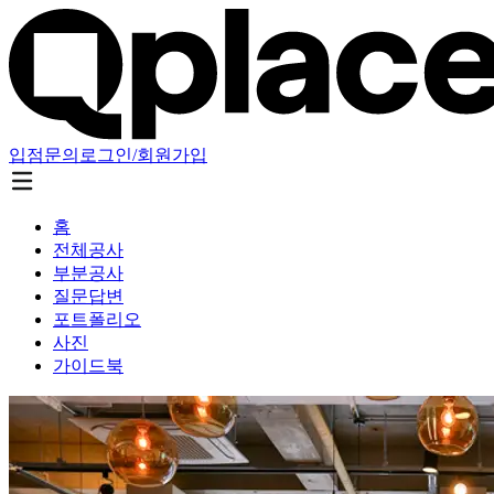
입점문의
로그인/회원가입
홈
전체공사
부분공사
질문답변
포트폴리오
사진
가이드북