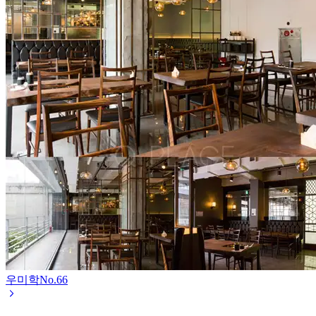
우미학
No.
66