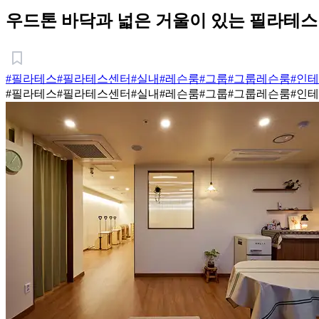
우드톤 바닥과 넓은 거울이 있는 필라테스
#필라테스
#필라테스센터
#실내
#레슨룸
#그룹
#그룹레슨룸
#인
#필라테스
#필라테스센터
#실내
#레슨룸
#그룹
#그룹레슨룸
#인