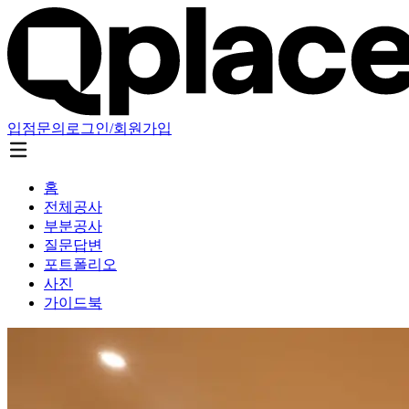
입점문의
로그인/회원가입
홈
전체공사
부분공사
질문답변
포트폴리오
사진
가이드북