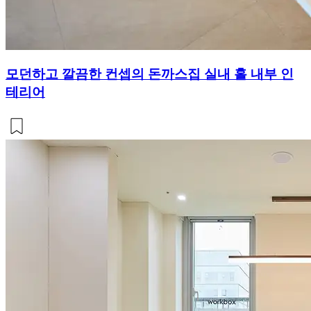
모던하고 깔끔한 컨셉의 돈까스집 실내 홀 내부 인
테리어