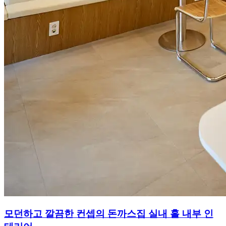
모던하고 깔끔한 컨셉의 돈까스집 실내 홀 내부 인