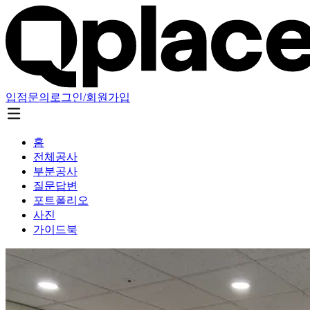
입점문의
로그인/회원가입
홈
전체공사
부분공사
질문답변
포트폴리오
사진
가이드북