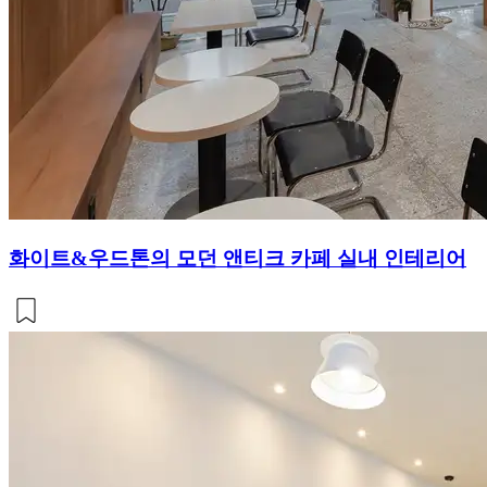
화이트&우드톤의 모던 앤티크 카페 실내 인테리어