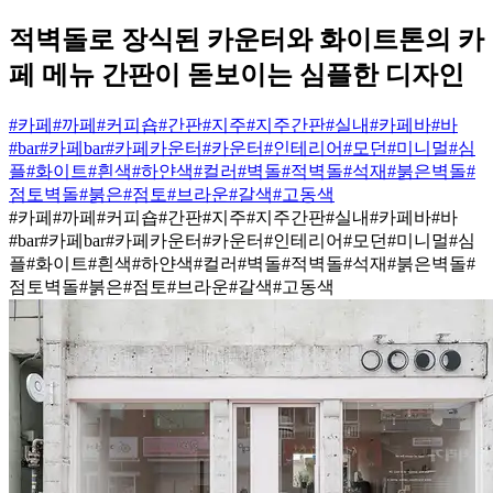
적벽돌로 장식된 카운터와 화이트톤의 카
페 메뉴 간판이 돋보이는 심플한 디자인
#카페
#까페
#커피숍
#간판
#지주
#지주간판
#실내
#카페바
#바
#bar
#카페bar
#카페카운터
#카운터
#인테리어
#모던
#미니멀
#심
플
#화이트
#흰색
#하얀색
#컬러
#벽돌
#적벽돌
#석재
#붉은벽돌
#
점토벽돌
#붉은
#점토
#브라운
#갈색
#고동색
#카페
#까페
#커피숍
#간판
#지주
#지주간판
#실내
#카페바
#바
#bar
#카페bar
#카페카운터
#카운터
#인테리어
#모던
#미니멀
#심
플
#화이트
#흰색
#하얀색
#컬러
#벽돌
#적벽돌
#석재
#붉은벽돌
#
점토벽돌
#붉은
#점토
#브라운
#갈색
#고동색