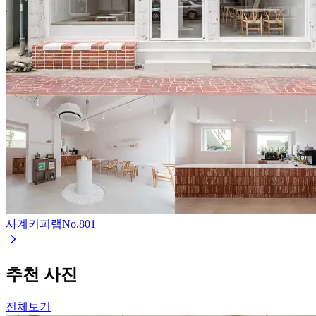
사계커피랩
No.
801
추천 사진
전체보기