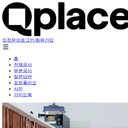
입점문의
로그인/회원가입
홈
전체공사
부분공사
질문답변
포트폴리오
사진
가이드북