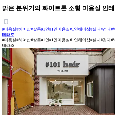
밝은 분위기의 화이트톤 소형 미용실 인
#미용실
#헤어샵
#살롱
#1인
#1인미용실
#1인헤어샵
#실내
#경대
#
테라조
#미용실
#헤어샵
#살롱
#1인
#1인미용실
#1인헤어샵
#실내
#경대
#
테라조