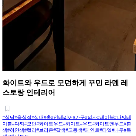
화이트와 우드로 모던하게 꾸민 라멘 레
스토랑 인테리어
#식당
#음식점
#실내
#홀
#인테리어
#가구
#의자
#테이블
#다찌테
이블
#다찌
#모던
#화이트우드
#화이트
#우드
#화이트앤우드
#흰
색
#하얀색
#컬러
#브라운
#갈색
#고동색
#페인트
#타일
#나무
#목