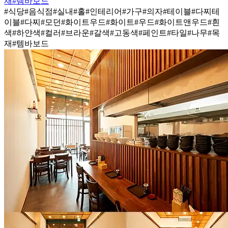
재
#템바보드
#식당
#음식점
#실내
#홀
#인테리어
#가구
#의자
#테이블
#다찌테
이블
#다찌
#모던
#화이트우드
#화이트
#우드
#화이트앤우드
#흰
색
#하얀색
#컬러
#브라운
#갈색
#고동색
#페인트
#타일
#나무
#목
재
#템바보드