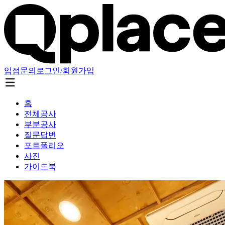
입점문의
로그인/회원가입
홈
전체공사
부분공사
질문답변
포트폴리오
사진
가이드북