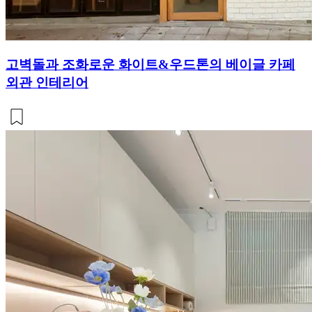
고벽돌과 조화로운 화이트&우드톤의 베이글 카페
외관 인테리어