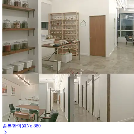
솔봄한의원
No.
880