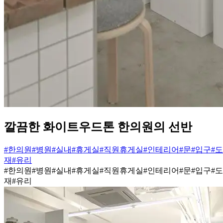
깔끔한 화이트우드톤 한의원의 선반
#한의원
#병원
#실내
#휴게실
#직원휴게실
#인테리어
#문
#입구
#
재
#유리
#한의원
#병원
#실내
#휴게실
#직원휴게실
#인테리어
#문
#입구
#
재
#유리