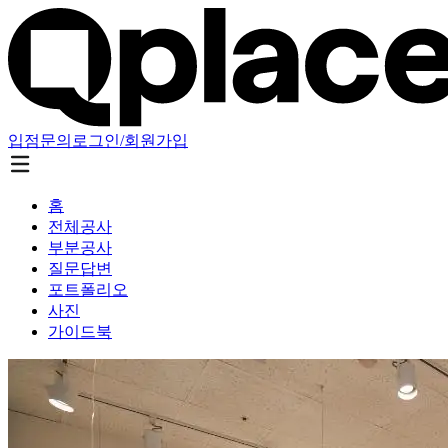
입점문의
로그인/회원가입
홈
전체공사
부분공사
질문답변
포트폴리오
사진
가이드북