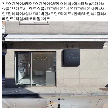
킨
#스킨케어
#케어
#스킨케어샵
#에스테틱
#에스테틱샵
#패션
#
쇼룸
#브랜드
#브랜드쇼룸
#간판
#네온
#네온간판
#네온사인
#사
인
#인테리어
#실내
#벽
#벽면
#모던
#화이트
#흰색
#하얀색
#컬러
#
페인트
#타일
#데코타일
#데코