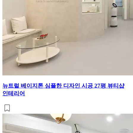
뉴트럴 베이지톤 심플한 디자인 시공 27평 뷰티샵
인테리어