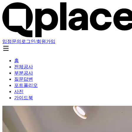
입점문의
로그인/회원가입
홈
전체공사
부분공사
질문답변
포트폴리오
사진
가이드북