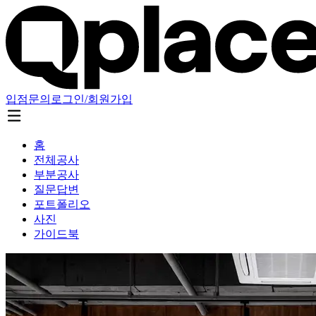
입점문의
로그인/회원가입
홈
전체공사
부분공사
질문답변
포트폴리오
사진
가이드북