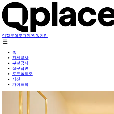
입점문의
로그인/회원가입
홈
전체공사
부분공사
질문답변
포트폴리오
사진
가이드북