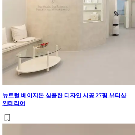
뉴트럴 베이지톤 심플한 디자인 시공 27평 뷰티샵
인테리어