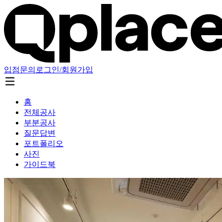
입점문의
로그인/회원가입
홈
전체공사
부분공사
질문답변
포트폴리오
사진
가이드북