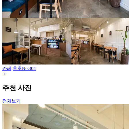
카페,후후
No.
304
추천 사진
전체보기