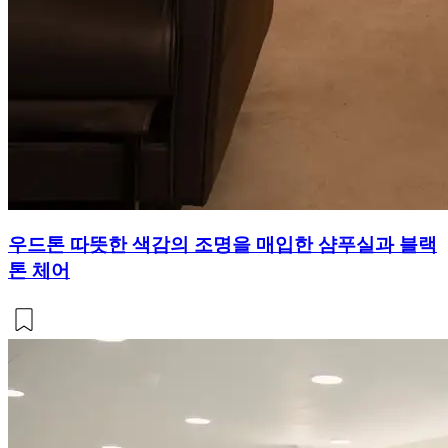
우드톤 따뜻한 색감의 조명을 매입한 샴푸실과 블랙
톤 체어