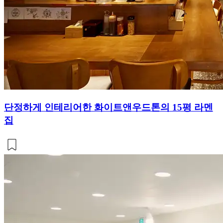
단정하게 인테리어한 화이트앤우드톤의 15평 라멘
집