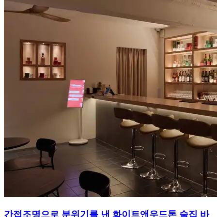
간접조명으로 분위기를 낸 화이트앤우드톤 술집 바