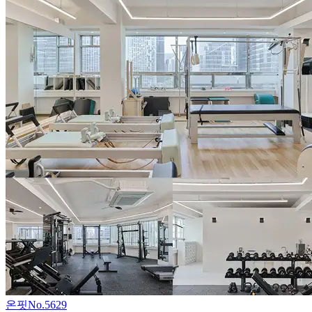
온핏
No.
5629