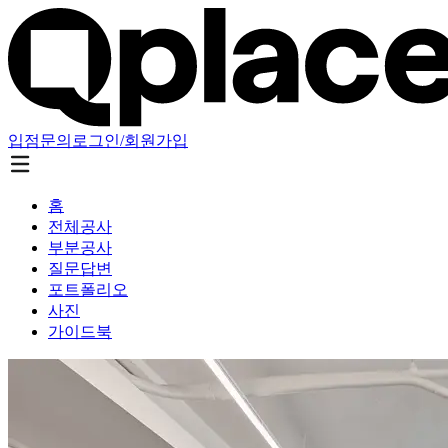
입점문의
로그인/회원가입
홈
전체공사
부분공사
질문답변
포트폴리오
사진
가이드북