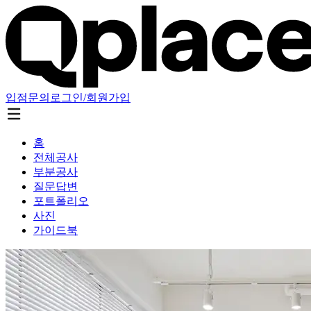
입점문의
로그인/회원가입
홈
전체공사
부분공사
질문답변
포트폴리오
사진
가이드북