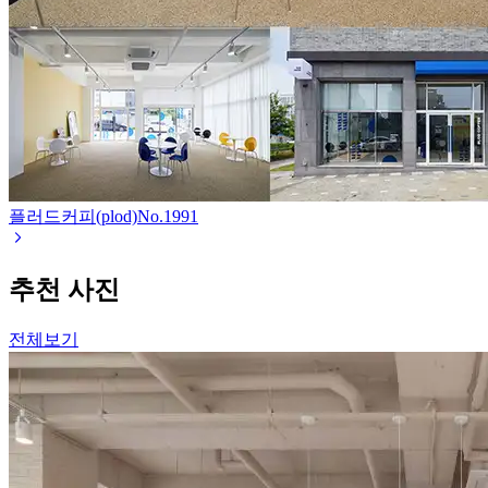
플러드커피(plod)
No.
1991
추천 사진
전체보기