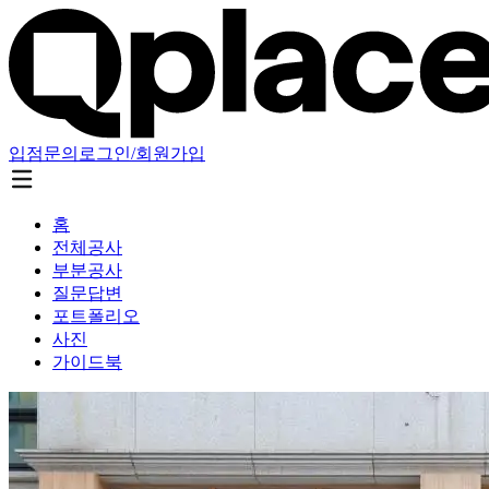
입점문의
로그인/회원가입
홈
전체공사
부분공사
질문답변
포트폴리오
사진
가이드북