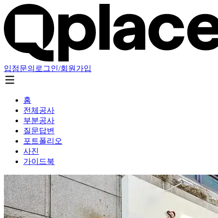
입점문의
로그인/회원가입
홈
전체공사
부분공사
질문답변
포트폴리오
사진
가이드북