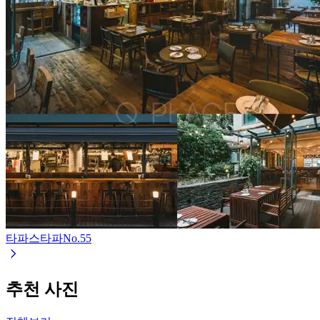
타파스타파
No.
55
추천 사진