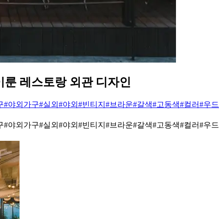
 이룬 레스토랑 외관 디자인
구
#야외가구
#실외
#야외
#빈티지
#브라운
#갈색
#고동색
#컬러
#우드
구
#야외가구
#실외
#야외
#빈티지
#브라운
#갈색
#고동색
#컬러
#우드