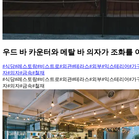
우드 바 카운터와 메탈 바 의자가 조화를
#식당
#레스토랑
#비스트로
#외관
#테라스
#외부
#익스테리어
#가
자
#의자
#금속
#철재
#식당
#레스토랑
#비스트로
#외관
#테라스
#외부
#익스테리어
#가
자
#의자
#금속
#철재