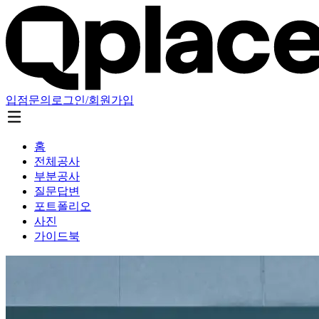
입점문의
로그인/회원가입
홈
전체공사
부분공사
질문답변
포트폴리오
사진
가이드북