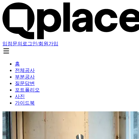
입점문의
로그인/회원가입
홈
전체공사
부분공사
질문답변
포트폴리오
사진
가이드북