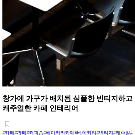
창가에 가구가 배치된 심플한 빈티지하고
캐주얼한 카페 인테리어
#카페
#까페
#커피숍
#베이커리카페
#베이커리
#빈티지
#캐주얼
#