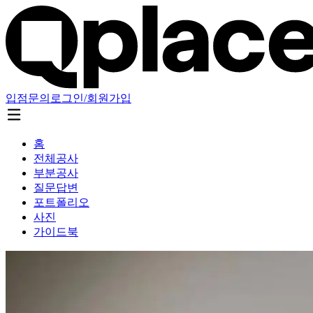
입점문의
로그인/회원가입
홈
전체공사
부분공사
질문답변
포트폴리오
사진
가이드북