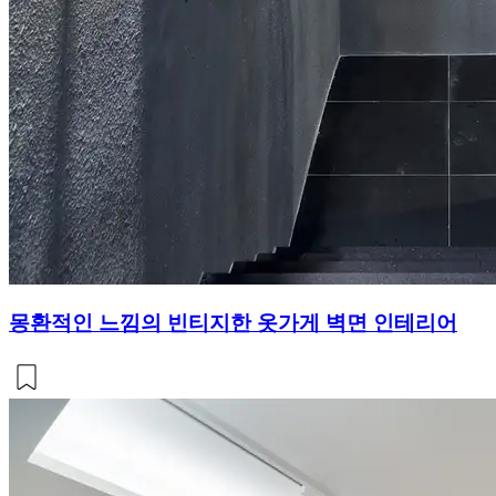
몽환적인 느낌의 빈티지한 옷가게 벽면 인테리어