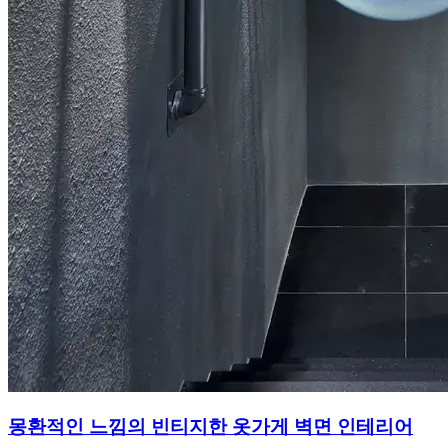
몽환적인 느낌의 빈티지한 옷가게 벽면 인테리어