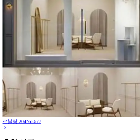
르블랑 204
No.
677