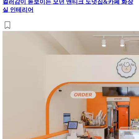
컬러감이 돋보이는 모던 앤티크 도넛집&카페 화장
실 인테리어