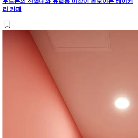
우드톤의 진열대와 유럽풍 미장이 돋보이는 베이커
리 카페