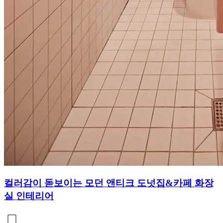
컬러감이 돋보이는 모던 앤티크 도넛집&카페 화장
실 인테리어