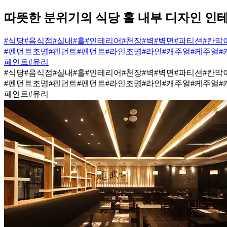
따뜻한 분위기의 식당 홀 내부 디자인 인
#식당
#음식점
#실내
#홀
#인테리어
#천장
#벽
#벽면
#파티션
#칸막
#펜던트조명
#펜던트
#팬던트
#라인조명
#라인
#캐주얼
#케주얼
#
페인트
#유리
#식당
#음식점
#실내
#홀
#인테리어
#천장
#벽
#벽면
#파티션
#칸막
#펜던트조명
#펜던트
#팬던트
#라인조명
#라인
#캐주얼
#케주얼
#
페인트
#유리