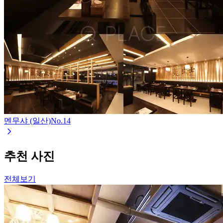
멘무샤 (일산)
No.
14
추천 사진
전체보기