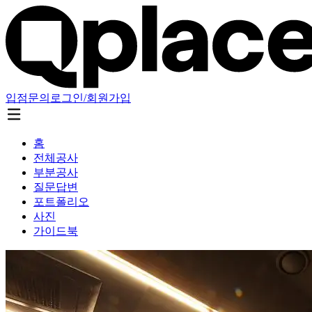
입점문의
로그인/회원가입
홈
전체공사
부분공사
질문답변
포트폴리오
사진
가이드북