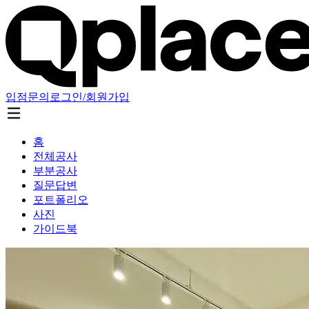
입점문의
로그인/회원가입
홈
전체공사
부분공사
질문답변
포트폴리오
사진
가이드북