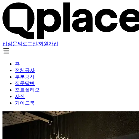
입점문의
로그인/회원가입
홈
전체공사
부분공사
질문답변
포트폴리오
사진
가이드북