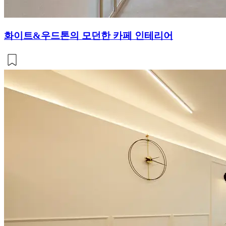
화이트&우드톤의 모던한 카페 인테리어