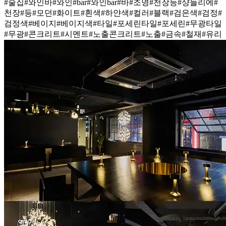
#술집
#와인바
#와인
#bar
#와인bar
#바
#조명
#천장등
#샹들리에
#
천장
#등
#모던
#화이트
#흰색
#하얀색
#컬러
#블랙
#검은색
#검정
#
검정색
#베이지
#베이지색
#타일
#포세린타일
#포세린
#무광타일
#무광
#콘크리트
#시멘트
#노출콘크리트
#노출
#금속
#철재
#유리