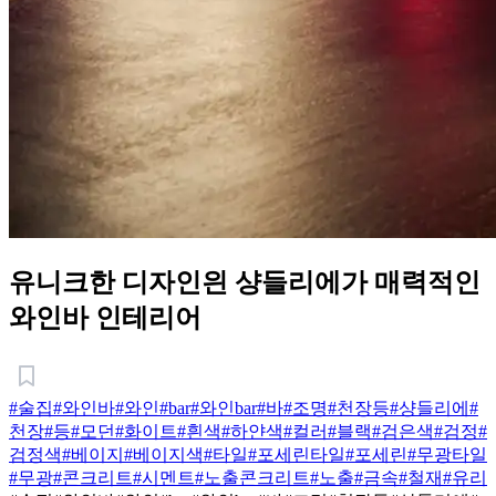
유니크한 디자인읜 샹들리에가 매력적인
와인바 인테리어
#술집
#와인바
#와인
#bar
#와인bar
#바
#조명
#천장등
#샹들리에
#
천장
#등
#모던
#화이트
#흰색
#하얀색
#컬러
#블랙
#검은색
#검정
#
검정색
#베이지
#베이지색
#타일
#포세린타일
#포세린
#무광타일
#무광
#콘크리트
#시멘트
#노출콘크리트
#노출
#금속
#철재
#유리