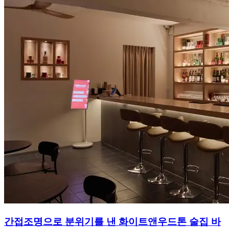
간접조명으로 분위기를 낸 화이트앤우드톤 술집 바