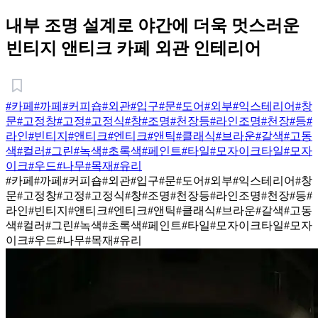
내부 조명 설계로 야간에 더욱 멋스러운
빈티지 앤티크 카페 외관 인테리어
#카페
#까페
#커피숍
#외관
#입구
#문
#도어
#외부
#익스테리어
#창
문
#고정창
#고정
#고정식
#창
#조명
#천장등
#라인조명
#천장
#등
#
라인
#빈티지
#앤티크
#엔티크
#앤틱
#클래식
#브라운
#갈색
#고동
색
#컬러
#그린
#녹색
#초록색
#페인트
#타일
#모자이크타일
#모자
이크
#우드
#나무
#목재
#유리
#카페
#까페
#커피숍
#외관
#입구
#문
#도어
#외부
#익스테리어
#창
문
#고정창
#고정
#고정식
#창
#조명
#천장등
#라인조명
#천장
#등
#
라인
#빈티지
#앤티크
#엔티크
#앤틱
#클래식
#브라운
#갈색
#고동
색
#컬러
#그린
#녹색
#초록색
#페인트
#타일
#모자이크타일
#모자
이크
#우드
#나무
#목재
#유리