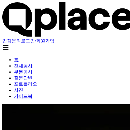
입점문의
로그인/회원가입
홈
전체공사
부분공사
질문답변
포트폴리오
사진
가이드북