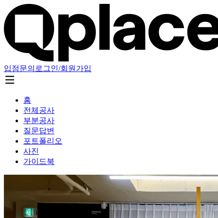
입점문의
로그인/회원가입
홈
전체공사
부분공사
질문답변
포트폴리오
사진
가이드북