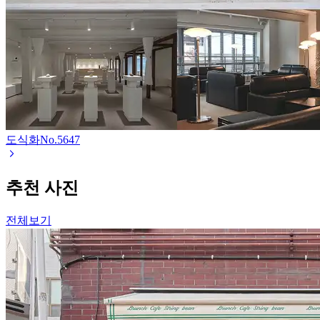
도식화
No.
5647
추천 사진
전체보기