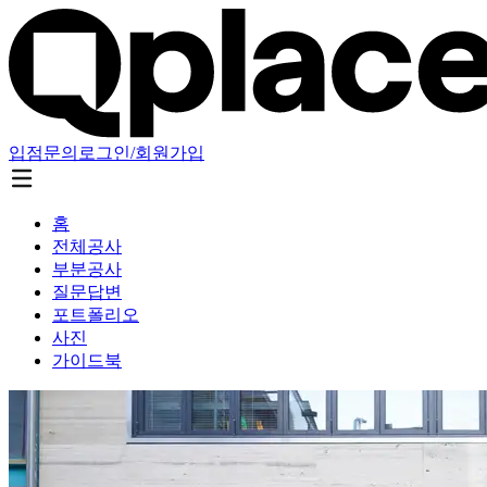
입점문의
로그인/회원가입
홈
전체공사
부분공사
질문답변
포트폴리오
사진
가이드북