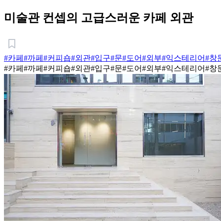
미술관 컨셉의 고급스러운 카페 외관
#카페
#까페
#커피숍
#외관
#입구
#문
#도어
#외부
#익스테리어
#창
#카페
#까페
#커피숍
#외관
#입구
#문
#도어
#외부
#익스테리어
#창