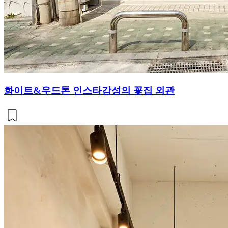
화이트&우드톤 인스타감성의 꽃집 외관