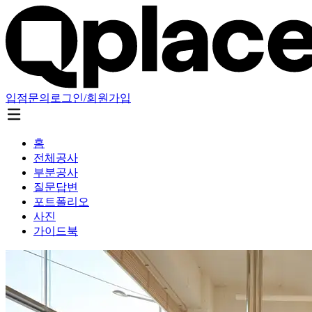
입점문의
로그인/회원가입
홈
전체공사
부분공사
질문답변
포트폴리오
사진
가이드북