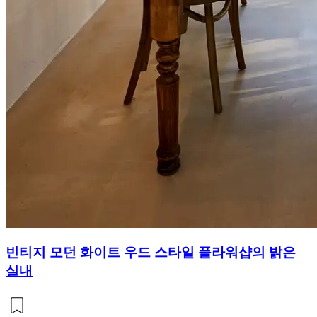
빈티지 모던 화이트 우드 스타일 플라워샵의 밝은
실내