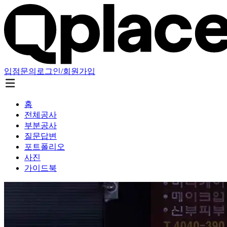
입점문의
로그인/회원가입
홈
전체공사
부분공사
질문답변
포트폴리오
사진
가이드북