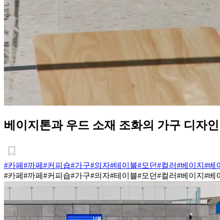
베이지톤과 우드 소재 조화의 가구 디자인
#카페
#까페
#커피숍
#가구
#의자
#테이블
#모던
#컬러
#베이지
#베
#카페
#까페
#커피숍
#가구
#의자
#테이블
#모던
#컬러
#베이지
#베