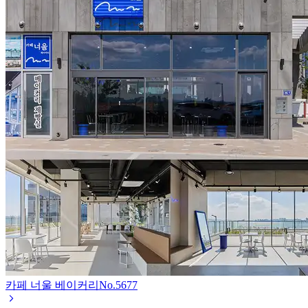
카페 너울 베이커리
No.
5677