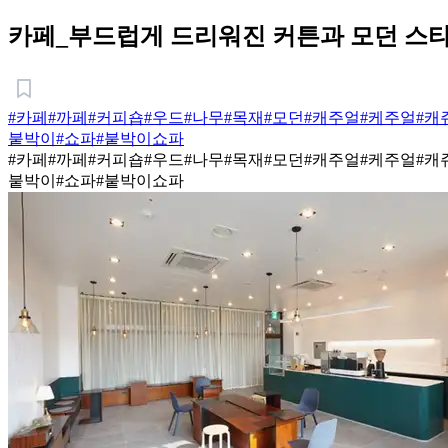
카페_부드럽게 드리워진 커튼과 모던 스
#카페
#까페
#커피숍
#우드
#나무
#목재
#모던
#캐주얼
#케주얼
#캐
붙박이
#쇼파
#붙박이쇼파
#카페
#까페
#커피숍
#우드
#나무
#목재
#모던
#캐주얼
#케주얼
#캐
붙박이
#쇼파
#붙박이쇼파