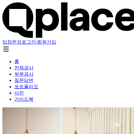
입점문의
로그인/회원가입
홈
전체공사
부분공사
질문답변
포트폴리오
사진
가이드북