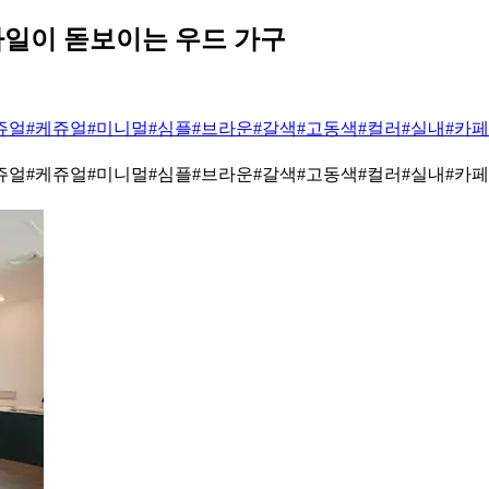
타일이 돋보이는 우드 가구
쥬얼
#케쥬얼
#미니멀
#심플
#브라운
#갈색
#고동색
#컬러
#실내
#카
쥬얼
#케쥬얼
#미니멀
#심플
#브라운
#갈색
#고동색
#컬러
#실내
#카