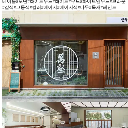
테이블
#모던
#화이트우드
#화이트
#우드
#화이트앤우드
#브라운
#갈색
#고동색
#컬러
#베이지
#베이지색
#나무
#목재
#페인트