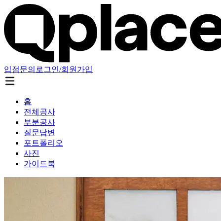
입점문의
로그인/회원가입
홈
전체공사
부분공사
질문답변
포트폴리오
사진
가이드북