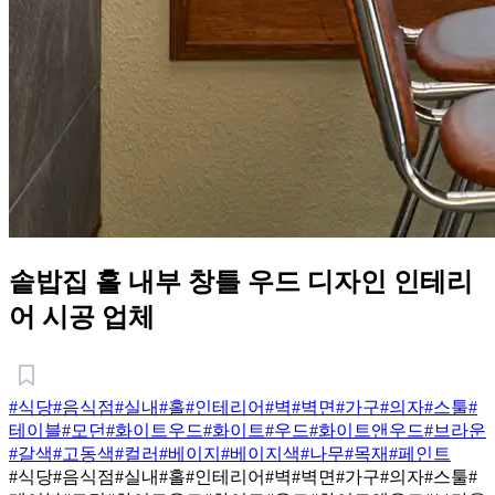
솥밥집 홀 내부 창틀 우드 디자인 인테리
어 시공 업체
#식당
#음식점
#실내
#홀
#인테리어
#벽
#벽면
#가구
#의자
#스툴
#
테이블
#모던
#화이트우드
#화이트
#우드
#화이트앤우드
#브라운
#갈색
#고동색
#컬러
#베이지
#베이지색
#나무
#목재
#페인트
#식당
#음식점
#실내
#홀
#인테리어
#벽
#벽면
#가구
#의자
#스툴
#