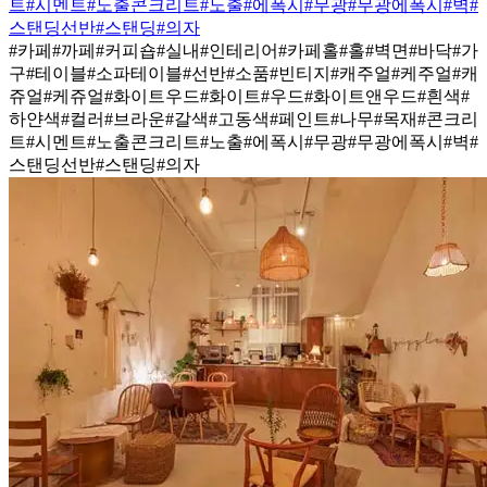
트
#시멘트
#노출콘크리트
#노출
#에폭시
#무광
#무광에폭시
#벽
#
스탠딩선반
#스탠딩
#의자
#카페
#까페
#커피숍
#실내
#인테리어
#카페홀
#홀
#벽면
#바닥
#가
구
#테이블
#소파테이블
#선반
#소품
#빈티지
#캐주얼
#케주얼
#캐
쥬얼
#케쥬얼
#화이트우드
#화이트
#우드
#화이트앤우드
#흰색
#
하얀색
#컬러
#브라운
#갈색
#고동색
#페인트
#나무
#목재
#콘크리
트
#시멘트
#노출콘크리트
#노출
#에폭시
#무광
#무광에폭시
#벽
#
스탠딩선반
#스탠딩
#의자