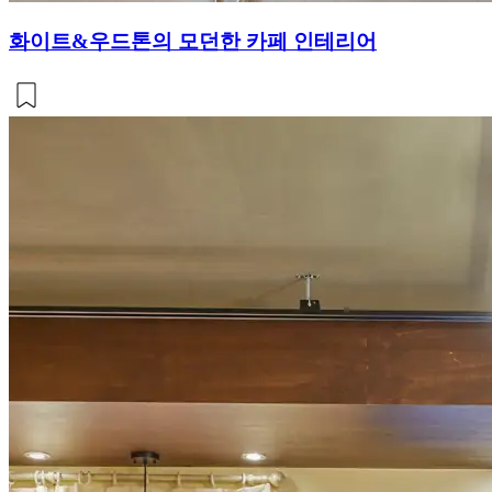
화이트&우드톤의 모던한 카페 인테리어