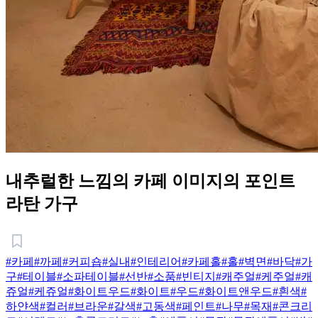
내추럴한 느낌의 카페 이미지의 포인트
라탄 가구
#카페
#까페
#커피숍
#실내
#인테리어
#카페홀
#홀
#벽면
#바닥
#가
구
#테이블
#소파테이블
#선반
#소품
#빈티지
#캐주얼
#케주얼
#캐
쥬얼
#케쥬얼
#화이트우드
#화이트
#우드
#화이트앤우드
#흰색
#
하얀색
#컬러
#브라운
#갈색
#고동색
#페인트
#나무
#목재
#콘크리