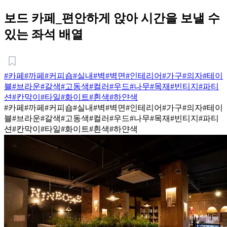
보드 카페_편안하게 앉아 시간을 보낼 수
있는 좌석 배열
#카페
#까페
#커피숍
#실내
#벽
#벽면
#인테리어
#가구
#의자
#테이
블
#브라운
#갈색
#고동색
#컬러
#우드
#나무
#목재
#빈티지
#파티
션
#칸막이
#타일
#화이트
#흰색
#하얀색
#카페
#까페
#커피숍
#실내
#벽
#벽면
#인테리어
#가구
#의자
#테이
블
#브라운
#갈색
#고동색
#컬러
#우드
#나무
#목재
#빈티지
#파티
션
#칸막이
#타일
#화이트
#흰색
#하얀색